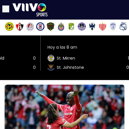
Hoy a las 8 am
old
0
St. Mirren
1
0
St. Johnstone
0