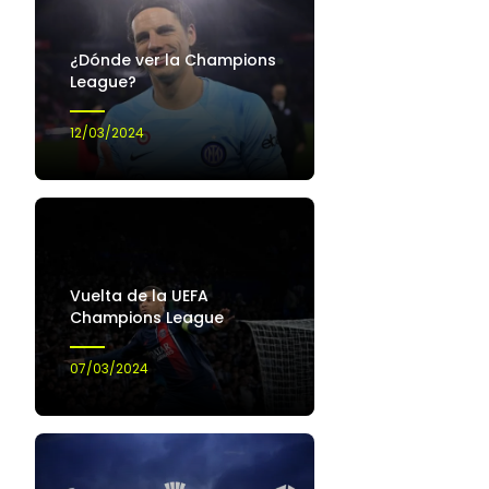
¿Dónde ver la Champions
League?
12/03/2024
Vuelta de la UEFA
Champions League
07/03/2024