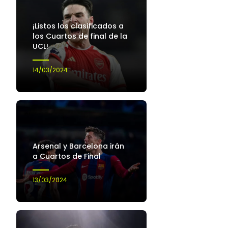
¡Listos los clasificados a
los Cuartos de final de la
UCL!
14/03/2024
Arsenal y Barcelona irán
a Cuartos de Final
13/03/2024