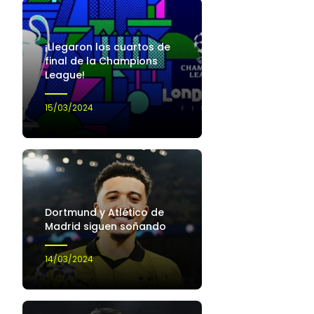
¡Llegaron los cuartos de
final de la Champions
League!
15/03/2024
Dortmund y Atlético de
Madrid siguen soñando
14/03/2024