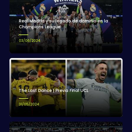
Real Madrid y su legado de dominio en la
Champions League
03/06/2024
The Last Dance | Previa Final UCL
31/05/2024