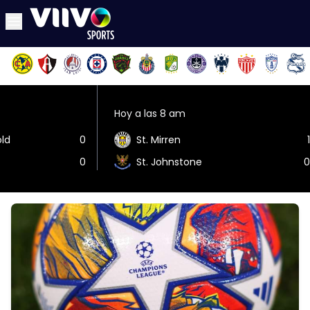
Hoy a las 8 am
old
0
St. Mirren
1
0
St. Johnstone
0