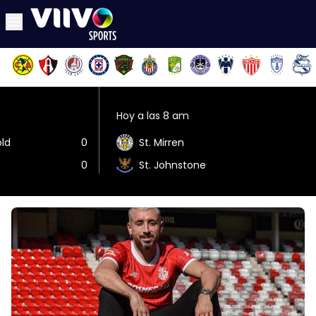
Hoy a las 8 am
old
0
St. Mirren
0
St. Johnstone