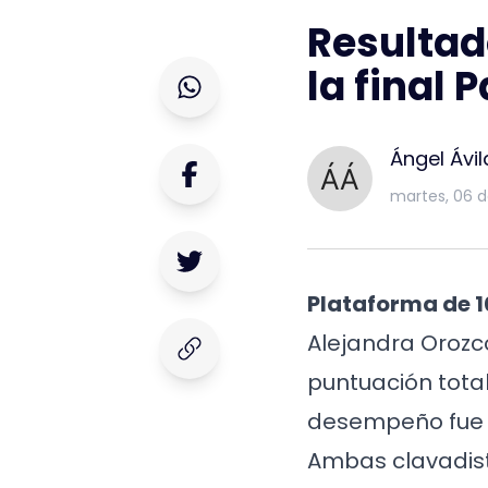
Resultad
la final 
Ángel Ávil
martes, 06 
Plataforma de 1
Alejandra Orozco
puntuación total
desempeño fue só
Ambas clavadist