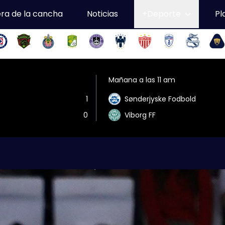
ra de la cancha
Noticias
+Deporte
Pl
Mañana a las 11 am
1
Sønderjyske Fodbold
0
Viborg FF