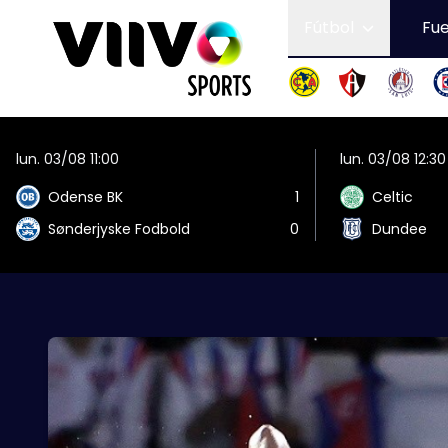
Fútbol
Fue
lun. 03/08 11:00
lun. 03/08 12:30
Odense BK
1
Celtic
Sønderjyske Fodbold
0
Dundee