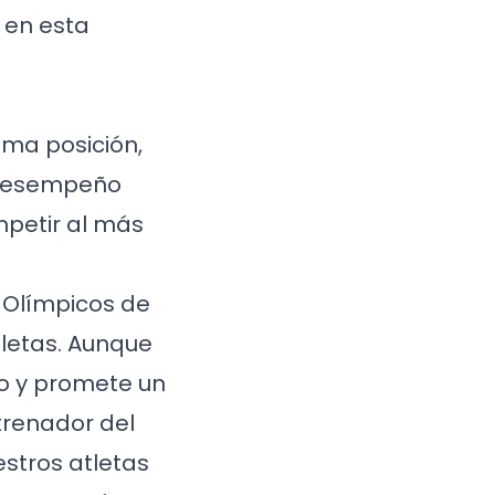
 en esta
cima posición,
u desempeño
mpetir al más
s Olímpicos de
tletas. Aunque
o y promete un
ntrenador del
estros atletas