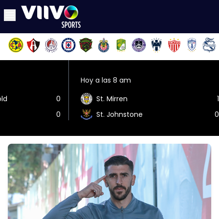
Hoy a las 8 am
old
0
St. Mirren
1
0
St. Johnstone
0