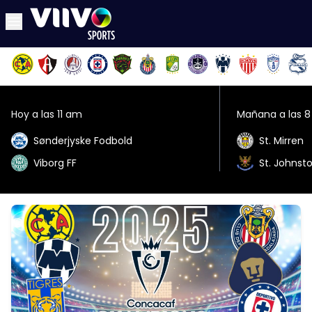
Hoy a las 11 am
Mañana a las 
Sønderjyske Fodbold
St. Mirren
Viborg FF
St. Johnst